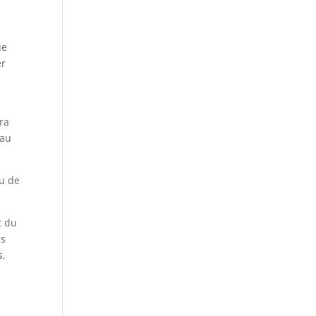
ue
er
ra
eau
au de
t du
us
s,