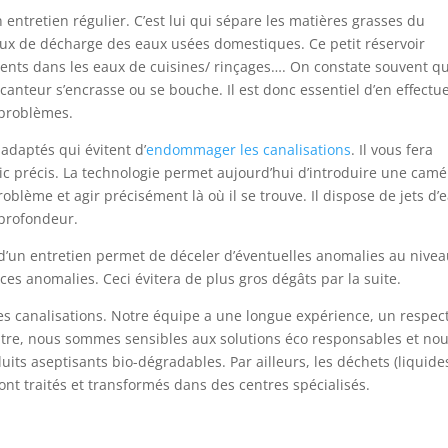
ntretien régulier. C’est lui qui sépare les matières grasses du
uyaux de décharge des eaux usées domestiques. Ce petit réservoir
ents dans les eaux de cuisines/ rinçages…. On constate souvent q
nteur s’encrasse ou se bouche. Il est donc essentiel d’en effectu
 problèmes.
 adaptés qui évitent d’
endommager les canalisations
. Il vous fera
ic précis. La technologie permet aujourd’hui d’introduire une camé
oblème et agir précisément là où il se trouve. Il dispose de jets d’
 profondeur.
s d’un entretien permet de déceler d’éventuelles anomalies au nive
es anomalies. Ceci évitera de plus gros dégâts par la suite.
s canalisations. Notre équipe a une longue expérience, un respec
n outre, nous sommes sensibles aux solutions éco responsables et no
its aseptisants bio-dégradables. Par ailleurs, les déchets (liquide
ont traités et transformés dans des centres spécialisés.