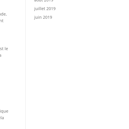
juillet 2019
ude,
juin 2019
nt
st le
a
tique
ela