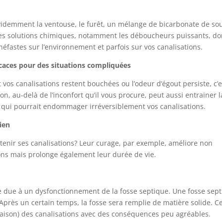
videmment la ventouse, le furêt, un mélange de bicarbonate de so
si les solutions chimiques, notamment les déboucheurs puissants, do
néfastes sur l’environnement et parfois sur vos canalisations.
caces pour des situations compliquées
 vos canalisations restent bouchées ou l’odeur d’égout persiste, c’e
 au-delà de l’inconfort qu’il vous procure, peut aussi entrainer l
, qui pourrait endommager irréversiblement vos canalisations.
tien
retenir ses canalisations? Leur curage, par exemple, améliore non
ons mais prolonge également leur durée de vie.
tre due à un dysfonctionnement de la fosse septique. Une fosse sep
Après un certain temps, la fosse sera remplie de matière solide. C
maison) des canalisations avec des conséquences peu agréables.