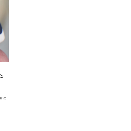
s
 une