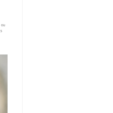
e ou
ts