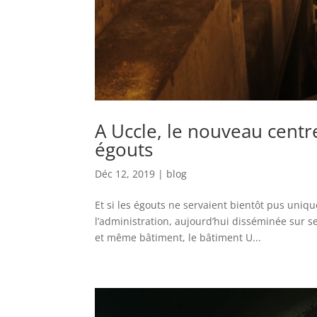
A Uccle, le nouveau centre
égouts
Déc 12, 2019
|
blog
Et si les égouts ne servaient bientôt pus uniqu
l’administration, aujourd’hui disséminée sur s
et même bâtiment, le bâtiment U...